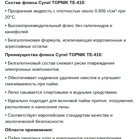
Состав флюса Cynel ТOPNIK TE-410:
• Прозрачная жидкость с плотностью около 0,806 г/см³ при
20°C.
•
Высокопроизводительный флюс без галогенидов и
канифолей.
• Безгалогеновая формула, исключающая коррозионные и
агрессивные остатки.
Преимущества флюса Cynel ТOPNIK TE-410:
• Безгалогеновый состав снижает риски повреждения
электронных компонентов.
• Обеспечивает надежное удаление окислов и улучшает
смачиваемость при пайке.
• Легко смывается спиртовыми и водными средствами.
•
Идеально подходит для волновой пайки припоя, погружения,
распыления и нанесения пены.
• Соответствует европейским стандартам качества и
экологической безопасности.
Области применения:
• Пайка печатных плат и компонентов радиоэлектроники.