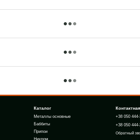
Каталог
Контактна
Металлы основные
+38 050 444-
Баббиты
+38 050 444-
Припои
Обратный зв
Нихром