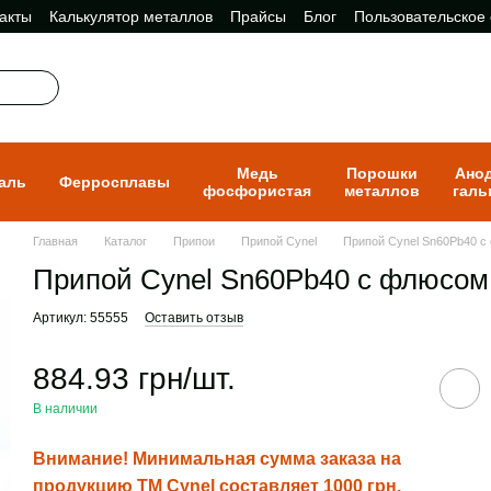
акты
Калькулятор металлов
Прайсы
Блог
Пользовательское
Медь
Порошки
Ано
аль
Ферросплавы
фосфористая
металлов
галь
Главная
Каталог
Припои
Припой Cynel
Припой Cynel Sn60Pb40 
Припой Cynel Sn60Pb40 с флюсом 
Артикул: 55555
Оставить отзыв
884.93 грн/шт.
В наличии
Внимание! Минимальная сумма заказа на
продукцию ТМ Cynel составляет 1000 грн.