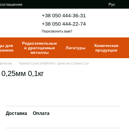
 соглашение
Рус
+38 050 444-36-31
+38 050 444-22-74
Перезвонить вам?
Редкоземельные
ды для
Химическая
и драгоценные
Лигатуры
ваники
продукция
металлы
c флюсом
Припой Cynel Sn60Pb40 с флюсом 0,25мм 0,1кг
0,25мм 0,1кг
Доставка
Оплата