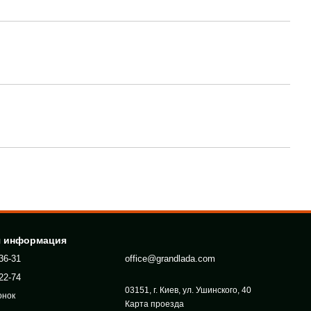
я информация
36-31
office@grandlada.com
22-74
03151, г. Киев, ул. Ушинского, 40
онок
Карта проезда