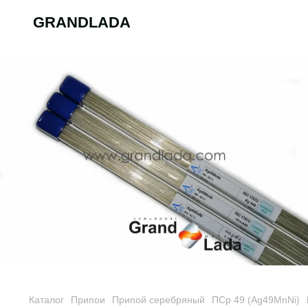
GRANDLADA
Каталог
Припои
Припой серебряный
ПСр 49 (Ag49MnNi)