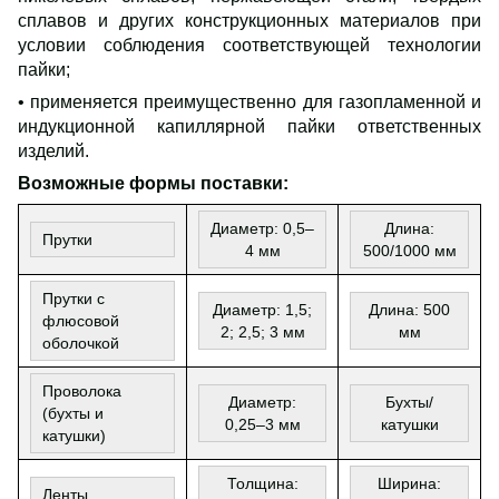
сплавов и других конструкционных материалов при
условии соблюдения соответствующей технологии
пайки;
• применяется преимущественно для газопламенной и
индукционной капиллярной пайки ответственных
изделий.
Возможные формы поставки:
Диаметр: 0,5–
Д
ли
на:
Прутки
4 мм
500/1000 мм
Прутки с
Диаметр: 1,5;
Д
лин
а: 500
флюсовой
2; 2,5; 3 мм
мм
оболочкой
Проволока
Диаметр:
Бухт
ы
/
(бухты и
0,25–3 мм
ка
тушки
катушки)
Толщина:
Ширина:
Ленты