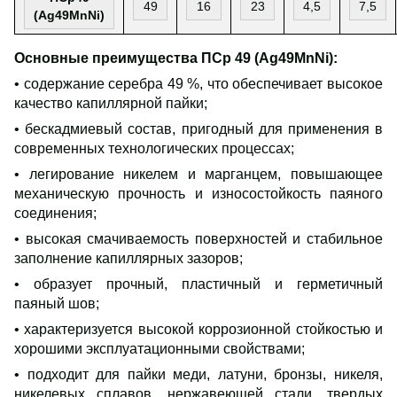
4
9
1
6
2
3
4,5
7,5
(Ag49MnNi)
Основные преимущества ПСр 49 (Ag49MnNi):
• содержание серебра 49 %, что обеспечивает высокое
качество капиллярной пайки;
• бескадмиевый состав, пригодный для применения в
современных технологических процессах;
• легирование никелем и марганцем, повышающее
механическую прочность и износостойкость паяного
соединения;
• высокая смачиваемость поверхностей и стабильное
заполнение капиллярных зазоров;
• образует прочный, пластичный и герметичный
паяный шов;
• характеризуется высокой коррозионной стойкостью и
хорошими эксплуатационными свойствами;
• подходит для пайки меди, латуни, бронзы, никеля,
никелевых сплавов, нержавеющей стали, твердых