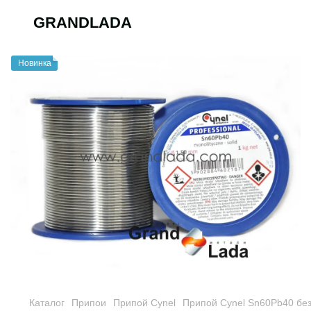
GRANDLADA
Новинка
Каталог
Припои
Припой Cynel
Припой Cynel Sn60Pb40 бе