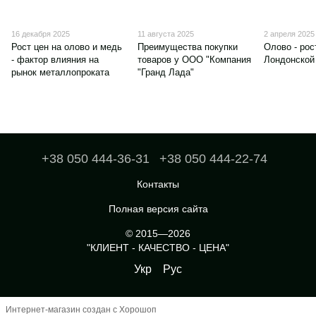
16 декабря 2025
11 августа 2025
2 апреля 2025
Рост цен на олово и медь
Преимущества покупки
Олово - рос
- фактор влияния на
товаров у ООО "Компания
Лондонской
рынок металлопроката
"Гранд Лада"
+38 050 444-36-31
+38 050 444-22-74
Контакты
Полная версия сайта
© 2015—2026
"КЛИЕНТ - КАЧЕСТВО - ЦЕНА"
Укр
Рус
Интернет-магазин создан с Хорошоп