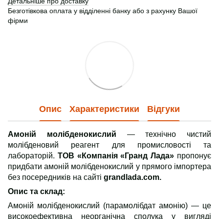
Детальніше про доставку
Безготівкова оплата у відділенні банку або з рахунку Вашої
фірми
Опис
Характеристики
Відгуки
Амоній молібденокислий
— технічно чистий
молібденовий реагент для промисловості та
лабораторій.
ТОВ «Компанія «Гранд Лада»
пропонує
придбати амоній молібденокислий у прямого імпортера
без посередників на сайті
grandlada.com.
Опис та склад:
Амоній молібденокислий (парамолібдат амонію) — це
високоефективна неорганічна сполука у вигляді