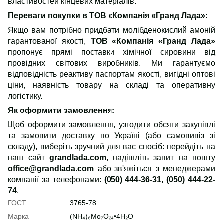
властивостей кінцевих матеріалів.
Переваги покупки в ТОВ «Компанія «Гранд Лада»
:
Якщо вам потрібно придбати молібденокислий амоній
гарантованої якості,
ТОВ «Компанія «Гранд Лада»
пропонує прямі поставки хімічної сировини від
провідних світових виробників. Ми гарантуємо
відповідність реактиву паспортам якості, вигідні оптові
ціни, наявність товару на складі та оперативну
логістику.
Як оформити замовлення:
Щоб оформити замовлення, узгодити обсяги закупівлі
та замовити доставку по Україні (або самовивіз зі
складу), виберіть зручний для вас спосіб: перейдіть на
наш сайт
grandlada.com
, надішліть запит на пошту
office@grandlada.com
або зв'яжіться з менеджерами
компанії за телефонами:
(050) 444-36-31, (050) 444-22-
74
.
ГОСТ
3765-78
Марка
(NH₄)₆Mo₇O₂₄•4H₂O