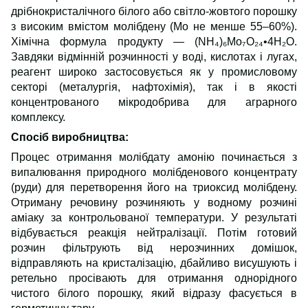
дрібнокристалічного білого або світло-жовтого порошку
з високим вмістом молібдену (Mo не менше 55–60%).
Хімічна формула продукту — (NH₄)₆Mo₇O₂₄•4H₂O.
Завдяки відмінній розчинності у воді, кислотах і лугах,
реагент широко застосовується як у промисловому
секторі (металургія, нафтохімія), так і в якості
концентрованого мікродобрива для аграрного
комплексу.
Спосіб виробництва:
Процес отримання молібдату амонію починається з
випалювання природного молібденового концентрату
(руди) для перетворення його на триоксид молібдену.
Отриману речовину розчиняють у водному розчині
аміаку за контрольованої температури. У результаті
відбувається реакція нейтралізації. Потім готовий
розчин фільтрують від нерозчинних домішок,
відправляють на кристалізацію, дбайливо висушують і
ретельно просівають для отримання однорідного
чистого білого порошку, який відразу фасується в