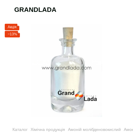
GRANDLADA
Акція
−13%
Каталог
Хімічна продукція
Амоній молібденовокислий
Амон