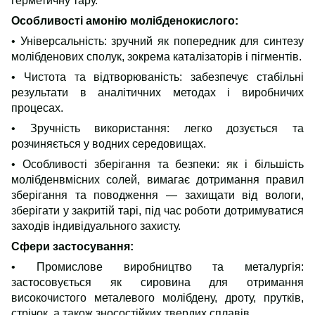
герметичну тару.
Особливості амонію молібденокислого:
• Універсальність: зручний як попередник для синтезу
молібденових сполук, зокрема каталізаторів і пігментів.
• Чистота та відтворюваність: забезпечує стабільні
результати в аналітичних методах і виробничих
процесах.
• Зручність використання: легко дозується та
розчиняється у водних середовищах.
• Особливості зберігання та безпеки: як і більшість
молібденвмісних солей, вимагає дотримання правил
зберігання та поводження — захищати від вологи,
зберігати у закритій тарі, під час роботи дотримуватися
заходів індивідуального захисту.
Сфери застосування
:
• Промислове виробництво та металургія:
застосовується як сировина для отримання
високочистого металевого молібдену, дроту, прутків,
стрічок, а також зносостійких твердих сплавів.