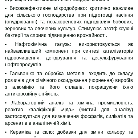
• Високоефективне мікродобриво: критично важливе
для сільського господарства при підготовці насіння
(опудрюванні) та позакореневих підгодівлях бобових,
зернових та овочевих культур. Стимулює азотфіксуючі
бактерії та сприяє підвищенню врожайності.
• Нафтохімічна галузь: використовується як
найважливіший компонент при синтезі каталізаторів
гідроочищення, дегідрування та десульфурування
нафтопродуктів.
• Гальваніка та обробка металів: входить до складу
розчинів для хімічного оксидування (чорнення) виробів
з алюмінію та його сплавів, покращуючи їхню
антикорозійну стійкість.
• Лабораторний аналіз та хімічна промисловість:
реактив кваліфікації «чда» (чистий для аналізу)
застосовується для визначення фосфатів, силікатів та
арсенатів в аналітичній хімії.
• Кераміка та скло: добавки для зміни кольору та