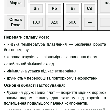
Марка
пл
Sn
Pb
Bi
Cd
Сплав
18
,
0
32,0
50,0
—
Розе
Переваги сплаву Розе:
• низька температура плавлення — безпечна робота
без перегріву
• хороша текучість — рівномірне заповнення форм
• стабільний хімічний склад
• мінімальна усадка під час затвердіння
• зручність у переробці та повторному використанні
Основні області застосування
:
• Луження друкованих плат — покриття мідних доріжок
тонким шаром сплаву для захисту від корозії та
полегшення подальшого паяння компонентів.