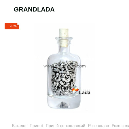
GRANDLADA
−20%
Каталог
Припої
Припій легкоплавкий
Розе сплав
Розе спл