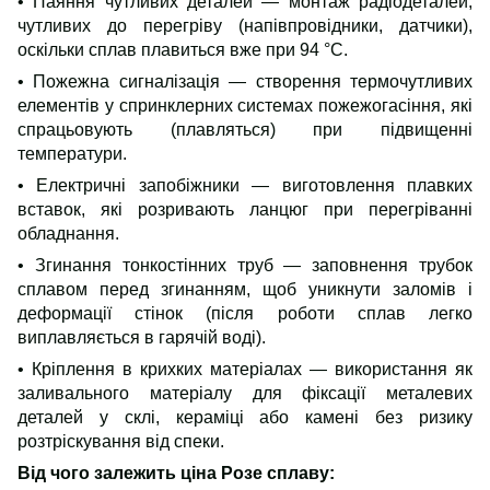
• Паяння чутливих деталей — монтаж радіодеталей,
чутливих до перегріву (напівпровідники, датчики),
оскільки сплав плавиться вже при 94 °C.
• Пожежна сигналізація — створення термочутливих
елементів у спринклерних системах пожежогасіння, які
спрацьовують (плавляться) при підвищенні
температури.
• Електричні запобіжники — виготовлення плавких
вставок, які розривають ланцюг при перегріванні
обладнання.
• Згинання тонкостінних труб — заповнення трубок
сплавом перед згинанням, щоб уникнути заломів і
деформації стінок (після роботи сплав легко
виплавляється в гарячій воді).
• Кріплення в крихких матеріалах — використання як
заливального матеріалу для фіксації металевих
деталей у склі, кераміці або камені без ризику
розтріскування від спеки.
Від чого залежить ціна Розе сплаву
: