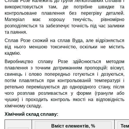
Сплав Розе належить до групи легкоплавких сплавів і
використовується там, де потрібне швидке та
контрольоване плавлення без перегріву деталей.
Матеріал має хорошу текучість, рівномірно
розподіляється та забезпечує точність під час заливки
та паяння.
Сплав Розе схожий на сплав Вуда, але відрізняється
від нього меншою токсичністю, оскільки не містить
кадмію.
Виробництво сплаву Розе здійснюється методом
плавлення з точним дотриманням пропорцій: вісмут,
свинець і олово попередньо готуються і дозуються,
потім плавляться при контрольованій температурі і
ретельно перемішуються до однорідного стану, після
чого розплав розливається у форми (гранули або
чушки) і проходить контроль якості на відповідність
хімічному складу
.
Хімічний склад сплаву
:
Вміст елементів, %
Тем