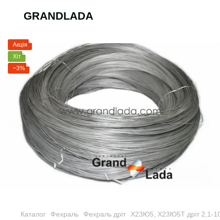
GRANDLADA
Акція
Хіт
−3%
Каталог
Фехраль
Фехраль дріт
Х23Ю5, Х23Ю5Т дріт 2,1-1