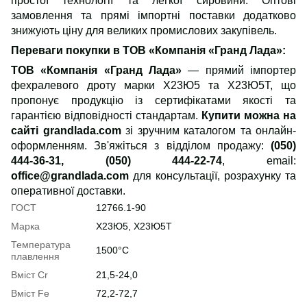
простої технології та легкої сировини. Оптові
замовлення та прямі імпортні поставки додатково
знижують ціну для великих промислових закупівель.
Переваги покупки в ТОВ «Компанія «Гранд Лада»:
ТОВ «Компанія «Гранд Лада»
— прямий імпортер
фехралевого дроту марки Х23Ю5 та Х23Ю5Т, що
пропонує продукцію із сертифікатами якості та
гарантією відповідності стандартам.
Купити можна на
сайті grandlada.com
зі зручним каталогом та онлайн-
оформленням. Зв'яжіться з відділом продажу:
(050)
444-36-31, (050) 444-22-74
, email:
office@grandlada.com
для консультації, розрахунку та
оперативної доставки.
ГОСТ
12766.1-90
Марка
Х23Ю5, Х23Ю5Т
Температура
1500°С
плавлення
Вміст Cr
21,5-24,0
Вміст Fe
72,2-72,7