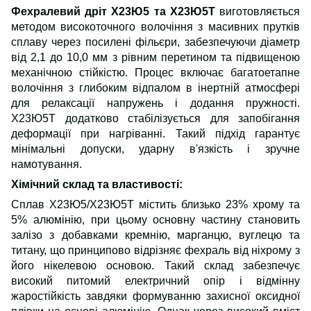
Фехралевий дріт Х23Ю5 та Х23Ю5Т
виготовляється
методом високоточного волочіння з масивних прутків
сплаву через посилені фільєри, забезпечуючи діаметр
від 2,1 до 10,0 мм з рівним перетином та підвищеною
механічною стійкістю. Процес включає багатоетапне
волочіння з глибоким відпалом в інертній атмосфері
для релаксації напружень і додання пружності.
Х23Ю5Т додатково стабілізується для запобігання
деформації при нагріванні. Такий підхід гарантує
мінімальні допуски, ударну в'язкість і зручне
намотування.
Хімічний склад та властивості:
Сплав Х23Ю5/Х23Ю5Т містить близько 23% хрому та
5% алюмінію, при цьому основну частину становить
залізо з добавками кремнію, марганцю, вуглецю та
титану, що принципово відрізняє фехраль від ніхрому з
його нікелевою основою. Такий склад забезпечує
високий питомий електричний опір і відмінну
жаростійкість завдяки формуванню захисної оксидної