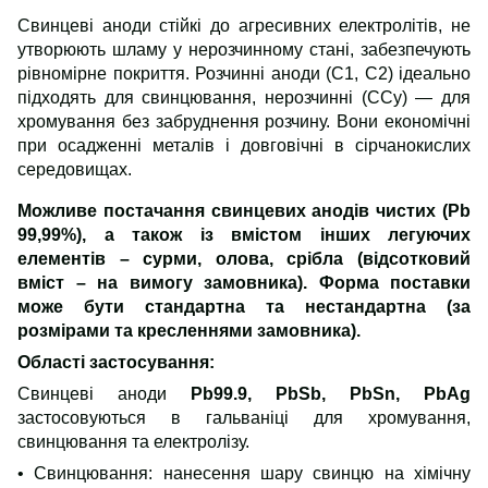
Свинцеві аноди стійкі до агресивних електролітів, не
утворюють шламу у нерозчинному стані, забезпечують
рівномірне покриття. Розчинні аноди (С1,
С2) ідеально
підходять для свинцювання, нерозчинні (ССу)
—
для
хромування без забруднення розчину. Вони економічні
при осадженні металів і довговічні в сірчанокислих
середовищах.
Можливе постачання свинцевих анодів чистих (Pb
99,99%), а також із вмістом інших легуючих
елементів – сурми, олова, срібла (відсотковий
вміст – на вимогу замовника).
Форма поставки
може бути стандартна та нестандартна (за
розмірами та кресленнями замовника).
Області застосування:
Свинцеві аноди
Pb99.9, PbSb, PbSn, PbAg
застосовуються в гальваніці для хромування,
свинцювання та електролізу.
• Свинцювання: нанесення​ шару свинцю на хімічну