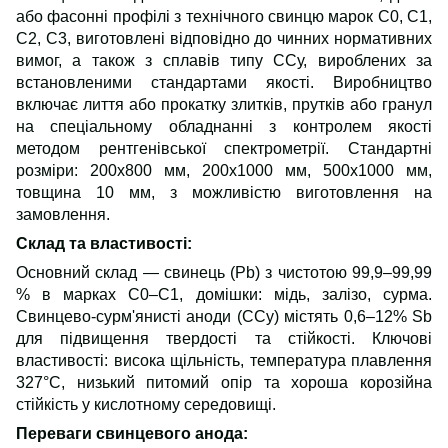
або фасонні профілі з технічного свинцю марок С0, С1,
С2, С3, виготовлені відповідно до чинних нормативних
вимог, а також з сплавів типу ССу, вироблених за
встановленими стандартами якості.
Виробництво
включає лиття або прокатку злитків, прутків або гранул
на спеціальному обладнанні з контролем якості
методом рентгенівської спектрометрії. Стандартні
розміри: 200x800 мм, 200x1000 мм, 500x1000 мм,
товщина 10 мм, з можливістю виготовлення на
замовлення.
Склад та властивості:
Основний склад — свинець (Pb) з чистотою 99,9–99,99
% в марках
С0
–
С1
, домішки: мідь, залізо, сурма.
Свинцево-сурм'янисті аноди (ССу) містять 0,6–12% Sb
для підвищення твердості та стійкості. Ключові
властивості: висока щільність, температура плавлення
327°C, низьк
ий
питом
ий
опір та хороша корозійна
стійкість у кислотн
ому
середовищі.
Переваги свинцевого анода: