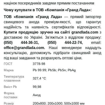
націнок посередників завдяки прямим постачанням
Чому купувати в ТОВ «Компанія «Гранд Лада»:
ТОВ «Компанія «Гранд Лада»
— прямий імпортер
свинцевого
анода преміум-якості, що гарантує
надійність та наявність сертифікатів відповідності.
Купити продукцію зручно на сайті grandlada.com
з
доставкою по Україні.
Зв'яжіться з відділом продажу:
(050) 444-36-31, (050) 444-22-74,
email:
office@grandlada.com.
Наші менеджери нададуть
консультацію, допоможуть підібрати свинцевий анод
під ваші завдання та розрахують оптові ціни.
ГОСТ
3778-98
Марка
Pb 99.99; PbSb; PbSn; PbAg
Температура
327,4 °C
плавлення
Вміст Pb
99,98
Форма
Анод
поставки
Розмір
200х800; 200х1000; 500х1000 мм