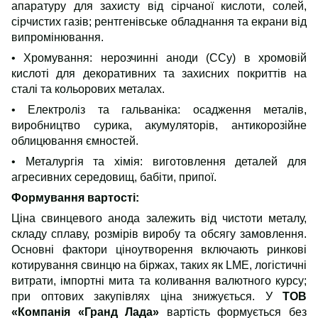
апаратуру для захисту від сірчаної кислоти, солей,
сірчистих газів; рентгенівське обладнання та екрани від
випромінювання.
• Хромування:
нерозчинні
​ аноди (ССу) в хромовій
кислоті для декоративних та захисних покриттів на
сталі та кольорових металах.
• Електроліз та гальваніка:
осадження металів
,
виробництво сурика, акумуляторів, антикорозійне
облицювання ємностей.
• Металургія та хімія:
виготовлення деталей для
агресивних середовищ, бабіти, припої.
Формування вартості:
Ціна свинцевого анода залежить від чистоти металу,
складу сплаву, розмірів вироб
у
та обсягу замовлення.
Основні фактори ціноутворення включають ринкові
котирування свинцю на біржах, таких як LME, логістичні
витрати, імпортні мита та коливання валютного курсу;
при оптових закупівлях ціна знижується. У
ТОВ
«Компанія «Гранд Лада»
вартість формується без