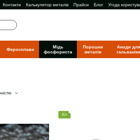
Контакти
Калькулятор металів
Прайси
Блог
Угода користув
Мідь
Порошки
Аноди дл
Феросплави
фосфориста
металів
гальванік
рністю
Хіт