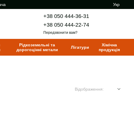
ача
Укр
+38 050 444-36-31
+38 050 444-22-74
Передзвонити вам?
я
Рідкоземельні та
Хімічна
Лігатури
и
дорогоцінні метали
продукція
Відображення: