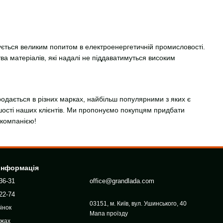
тується великим попитом в електроенергетичній промисловості.
а матеріалів, які надалі не піддаватимуться високим
родається в різних марках, найбільш популярними з яких є
ості наших клієнтів. Ми пропонуємо покупцям придбати
 компанією!
 інформація
36-31
office@grandlada.com
22-74
03151, м. Київ, вул. Ушинського, 40
інок
Мапа проїзду
ежах