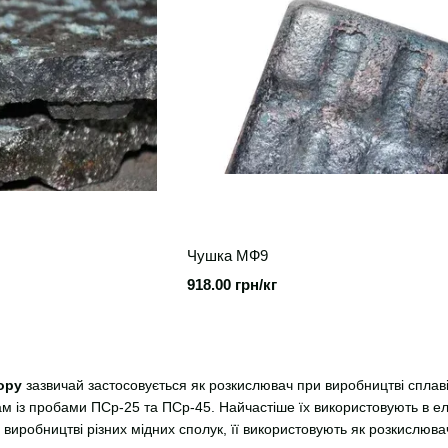
Чушка МФ9
918.00 грн/кг
ору
зазвичай застосовується як розкислювач при виробництві сплаві
 із пробами ПСр-25 та ПСр-45. Найчастіше їх використовують в еле
 виробництві різних мідних сполук, її використовують як розкислювач