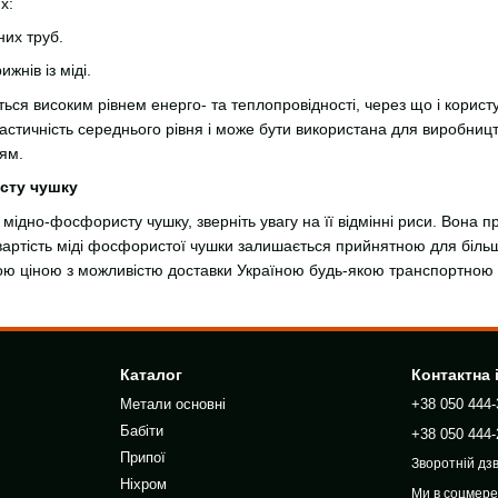
х:
них труб.
жнів із міді.
ться високим рівнем енерго- та теплопровідності, через що і корис
тичність середнього рівня і може бути використана для виробництв
ям.
сту чушку
мідно-фосфористу чушку, зверніть увагу на її відмінні риси. Вона п
артість міді фосфористої чушки залишається прийнятною для більш
ною ціною з можливістю доставки Україною будь-якою транспортною
Каталог
Контактна
Метали основні
+38 050 444-
Бабіти
+38 050 444-
Припої
Зворотній дзв
Ніхром
Ми в соцмер