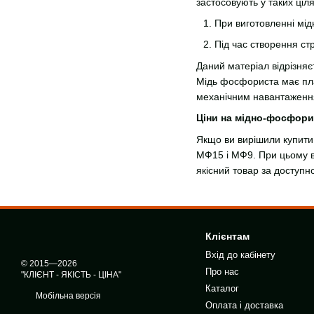
застосовують у таких ціля
При виготовленні мід
Під час створення стри
Даний матеріал відрізняє
Мідь фосфориста має плас
механічним навантаженн
Ціни на мідно-фосфори
Якщо ви вирішили купити 
МФ15 і МФ9. При цьому в
якісний товар за доступ
Клієнтам
Вхід до кабінету
© 2015—2026
Про нас
"КЛІЄНТ - ЯКІСТЬ - ЦІНА"
Каталог
Мобільна версія
Оплата і доставка