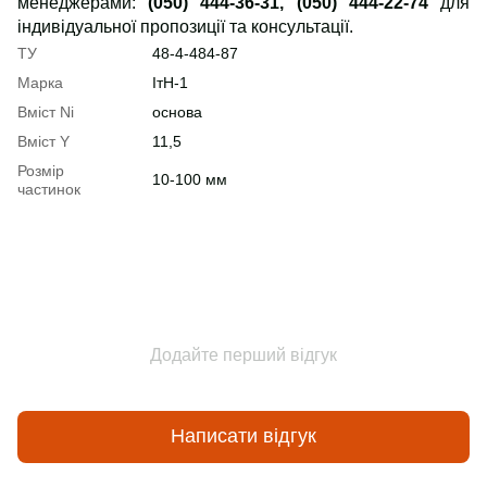
менеджерами:
(050) 444-36-31, (050) 444-22-74
для
індивідуальної пропозиції та консультації.
ТУ
48-4-484-87
Марка
ІтН-1
Вміст Ni
основа
Вміст Y
11,5
Розмір
10-100 мм
частинок
Додайте перший відгук
Написати відгук