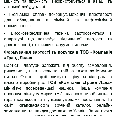
міцність та пружність, використовується в авіації та
автомобілебудуванні.
• Нікельвмісні сплави: покращує механічні властивості
для обладнання в хімічній та нафтохімічній
промисловості.
• Високотехнологічна техніка: застосовується в
апаратурі, що потребує підвищеної твердості та
довговічності, включаючи вакуумні системи.
Формування вартості
та покупка в
ТОВ «Компанія
«Гранд Лада»:
Вартість лігатури залежить від обсягу замовлення,
ринкових цін на нікель та ітрій, а також логістичних
витрат. Оптові партії знижують ціну за кілограм, а
власне виробництво
ТОВ «Компанія «Гранд Лада»
мінімізує посередницькі націнки.
Наша компанія
пропонує лігатуру
марки
ІтН-1 власного виробництва з
гарантією якості та гнучкими умовами постачання. На
сайті
grandlada.com
зручний каталог, онлайн-
замовлення та швидка доставка по Україні. Зв’яжіться з