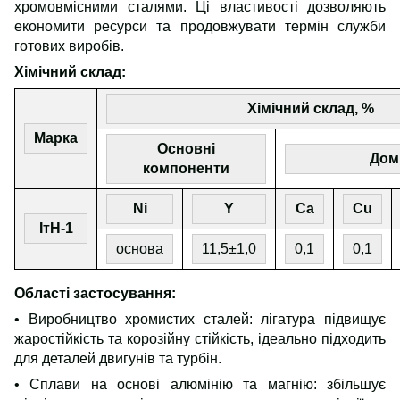
хромовмісними сталями. Ці властивості дозволяють
економити ресурси та продовжувати термін служби
готових виробів.
Хімічний склад:
Хімічний склад, %
Марка
Основні
Дом
компоненти
Ni
Y
Ca
Cu
ІтН-1
основа
11,5±1,0
0,1
0,1
Області застосування:
• Виробництво хромистих сталей: лігатура підвищує
жаростійкість та корозійну стійкість, ідеально підходить
для деталей двигунів та турбін.
• Сплави на основі алюмінію та магнію: збільшує