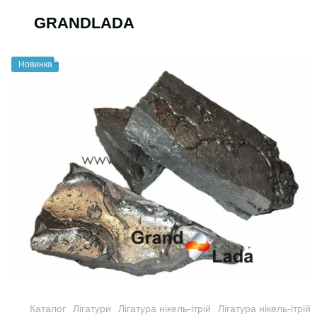
GRANDLADA
Новинка
Каталог
Лігатури
Лігатура нікель-ітрій
Лігатура нікель-ітрій