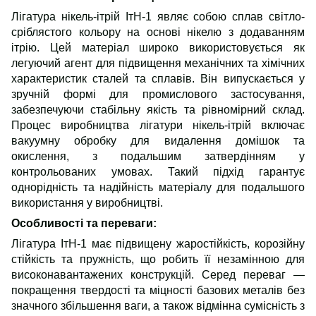
Лігатура нікель-ітрій ІтН-1 являє собою сплав світло-
сріблястого кольору на основі нікелю з додаванням
ітрію. Цей матеріал широко використовується як
легуючий агент для підвищення механічних та хімічних
характеристик сталей та сплавів. Він випускається у
зручній формі для промислового застосування,
забезпечуючи стабільну якість та рівномірний склад.
Процес виробництва лігатури нікель-ітрій включає
вакуумну обробку для видалення домішок та
окислення, з подальшим затвердінням у
контрольованих умовах. Такий підхід гарантує
однорідність та надійність матеріалу для подальшого
використання у виробництві.
Особливості та переваги:
Лігатура ІтН-1 має підвищену жаростійкість, корозійну
стійкість та пружність, що робить її незамінною для
високонавантажених конструкцій. Серед переваг —
покращення твердості та міцності базових металів без
значного збільшення ваги, а також відмінна сумісність з