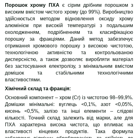
Порошок хрому ПХА
є сірим дрібним порошком з
високим вмістом чистого хрому (до 99%). Виробництво
здійснюється методом відновлення оксиду хрому
алюмінієм при високій температурі з подальшим
охолодженням, подрібненням та класифікацією
порошку за фракціями. Даний метод забезпечує
отримання хромового порошку з високою чистотою,
технологічною активністю та контрольованою
дисперсністю, а також дозволяє виробляти матеріал
без застосування електролізу, з мінімальним вмістом
домішок та стабільними технологічними
властивостями.
Хімічний склад та фракція:
Основний компонент – хром (Cr) із чистотою 98–99,9%.
Домішки мінімальні: вуглець <0,1%, азот <0,05%,
кисень <0,5%, залізо та інші елементи – слідові
кількості. Точний склад залежить від марки, але для
ПХА характерна висока чистота, що впливає на
властивості кінцевих продуктів. Така формула