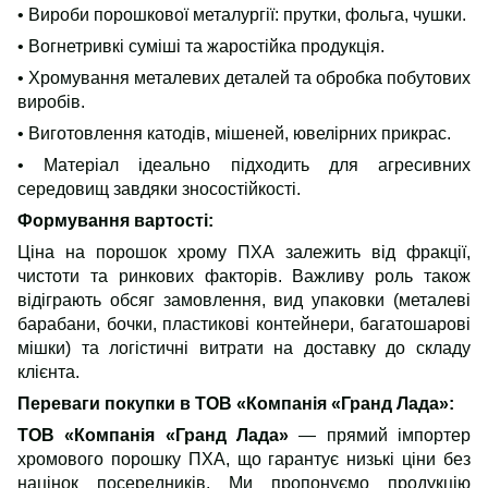
• Вироби порошкової металургії: прутки, фольга, чушки.
• Вогнетривкі суміші та жаростійка продукція.
• Хромування металевих деталей та обробка побутових
виробів.
• Виготовлення катодів, мішеней, ювелірних прикрас.
• Матеріал ідеально підходить для агресивних
середовищ завдяки зносостійкості.
Формування вартості:
Ціна
на
порошок
хрому
ПХА залежить від фракції,
чистоти та ринкових факторів. Важливу роль також
відіграють обсяг замовлення, вид упаковки (металеві
барабани, бочки, пластикові контейнери, багатошарові
мішки) та логістичні витрати на доставку до складу
клієнта.
Переваги покупки в ТОВ «Компанія «Гранд Лада»
:
ТОВ «Компанія «Гранд Лада»
— прямий імпортер
хромового
порошку
ПХА
, що гарантує низькі ціни без
націнок посередників. Ми пропонуємо продукцію