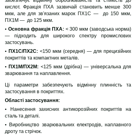
забезпечує відмінну оброблюваність та стійкість до
кислот. Фракція ПХА зазвичай становить менше 300
мкм, але для зв'язаних марок ПХ1С — до 150 мкм,
ПХ1М — до 125 мкм.
•
Основна фракція ПХА:
< 300 мкм (заводська норма)
— підходить для широкого спектру промислових
застосувань.
•
ПХ1С/ПХ2С:
<150 мкм (середня) — для прецизійних
покриттів та компактних металів.
•
ПХ1М/ПХ2М:
<125 мкм (дрібна) — універсальна для
зварювання та наплавлення.
Ці параметри забезпечують відмінну плинність та
застосування в покриттях.
Області застосування:
• Нанесення захисних антикорозійних покриттів на
сталь та деталі.
• Виробництво зварювальних електродів, наплавного
дроту та стрічок.