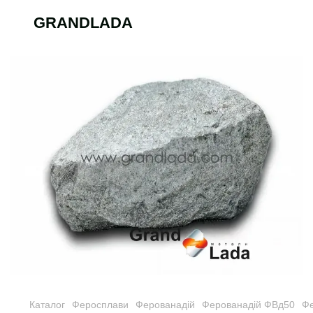
GRANDLADA
Каталог
Феросплави
Ферованадій
Ферованадій ФВд50
Фе