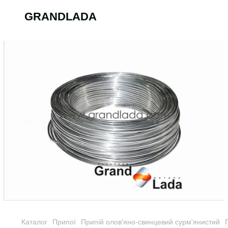
GRANDLADA
Каталог
Припої
Припій олов'яно-свинцевий сурм'янистий