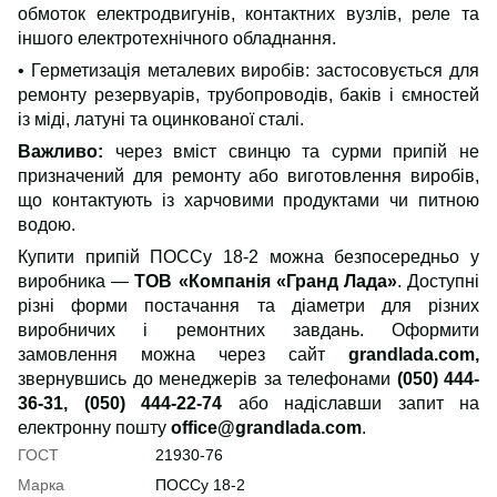
обмоток електродвигунів, контактних вузлів, реле та
іншого електротехнічного обладнання.
• Герметизація металевих виробів: застосовується для
ремонту резервуарів, трубопроводів, баків і ємностей
із міді, латуні та оцинкованої сталі.
Важливо:
через вміст свинцю та сурми припій не
призначений для ремонту або виготовлення виробів,
що контактують із харчовими продуктами чи питною
водою.
Купити припій ПОССу 18-2 можна безпосередньо у
виробника —
ТОВ «Компанія «Гранд Лада»
. Доступні
різні форми постачання та діаметри для різних
виробничих і ремонтних завдань. Оформити
замовлення можна через сайт
grandlada.com,
звернувшись до менеджерів за телефонами
(050) 444-
36-31, (050) 444-22-74
або надіславши запит на
електронну пошту
office@grandlada.com
.
ГОСТ
21930-76
Марка
ПОССу 18-2