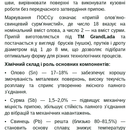
шви, вирівнювати поверхні та виконувати кузовні
роботи без передчасного затвердіння припою.
Маркування ПОССу означає «припій олов'яно-
свинцевий сурм'янистий», де число 18 вказує на
номінальний вміст олова, а число 2 — на вміст сурми.
Припій виготовляється під
ТМ GrandLada
та
постачається у вигляді брусків (чушок), прутків і дроту
діаметром від 1 до 8 мм, що дозволяє підібрати
оптимальну форму для різних технологічних процесів.
Хімічний склад і роль основних компонентів:
• Олово (Sn) — 17–18% — забезпечує хорошу
змочуваність металевих поверхонь, високу текучість
розплаву та сприяє утворенню якісного паяного
з’єднання.
• Сурма (Sb) — 1,5–2,0% — підвищує механічну
міцність припою, збільшує стійкість паяного з’єднання
до вібрацій та механічних навантажень.
• Свинець (Pb) — решта (близько 80–81,5%) —
становить основу сплаву, знижує температуру