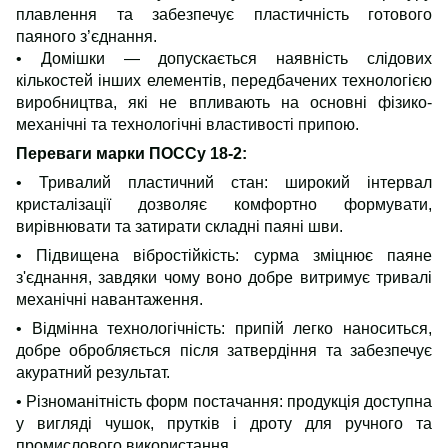
плавлення та забезпечує пластичність готового
паяного з’єднання.
• Домішки — допускається наявність слідових
кількостей інших елементів, передбачених технологією
виробництва, які не впливають на основні фізико-
механічні та технологічні властивості припою.
Переваги марки ПОССу 18-2:
• Тривалий пластичний стан: широкий інтервал
кристалізації дозволяє комфортно формувати,
вирівнювати та затирати складні паяні шви.
• Підвищена вібростійкість: сурма зміцнює паяне
з'єднання, завдяки чому воно добре витримує тривалі
механічні навантаження.
• Відмінна технологічність: припій легко наноситься,
добре обробляється після затвердіння та забезпечує
акуратний результат.
• Різноманітність форм постачання: продукція доступна
у вигляді
чушок
, прутків і
дроту
для ручного та
промислового використання.