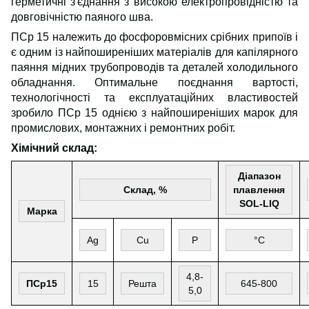
герметичні з'єднання з високою електропровідністю та
довговічністю паяного шва.
ПСр 15 належить до фосфоровмісних срібних припоїв і
є одним із найпоширеніших матеріалів для капілярного
паяння мідних трубопроводів та деталей холодильного
обладнання. Оптимальне поєднання вартості,
технологічності та експлуатаційних властивостей
зробило ПСр 15 однією з найпоширеніших марок для
промислових, монтажних і ремонтних робіт.
Хімічний склад:
Діапазон
Склад, %
плавлення
SOL-LIQ
Марка
Ag
Cu
P
°C
4,8-
ПСр15
15
Решта
645-800
5,0