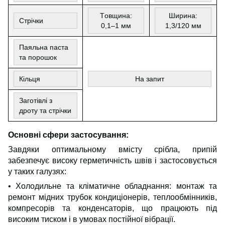
Т
овщ
ина:
Ширина:
Стрічки
0,1–1 мм
1,3/120 мм
Паяльна паста
та
порошок
К
ільця
На запит
Заготівлі з
дроту та стрічки
Основні сфери застосування:
Завдяки оптимальному вмісту срібла, припій
забезпечує високу герметичність швів і застосовується
у таких галузях:
• Холодильне та кліматичне обладнання: монтаж та
ремонт мідних трубок кондиціонерів, теплообмінників,
компресорів та конденсаторів, що працюють під
високим тиском і в умовах постійної вібрації.