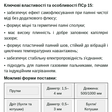
Ключові властивості та особливості ПСр 15:
• забезпечує ефект самофлюсування при паянні чистої
міді без додаткового флюсу;
• формує міцні та герметичні паяні сполуки;
• має високу плинність і добре заповнює капілярні
зазори;
• формує пластичний паяний шов, стійкий до вібрацій і
циклічних температурних навантажень;
• забезпечує стабільну електропровідність з'єднання;
• підходить для паяння газовими пальниками, печами
та індукційним нагріванням.
Можливі форми поставки:
Д
і
аметр: 1,5–
Д
овжина
:
Прутки
4 мм
500/1000 мм
Дріт
(бухт
и та
Д
і
аметр: 0,5–
Бухт
и
/
к
о
тушки)
3 мм
К
о
тушки