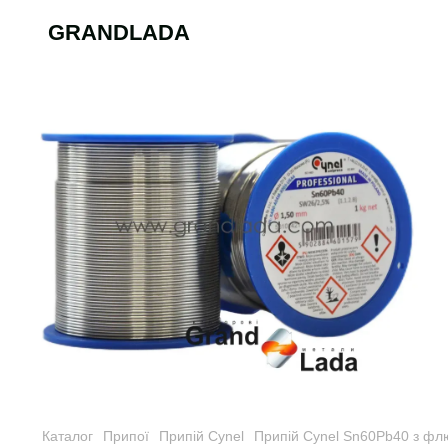
GRANDLADA
Каталог
Припої
Припій Cynel
Припій Cynel Sn60Pb40 з ф