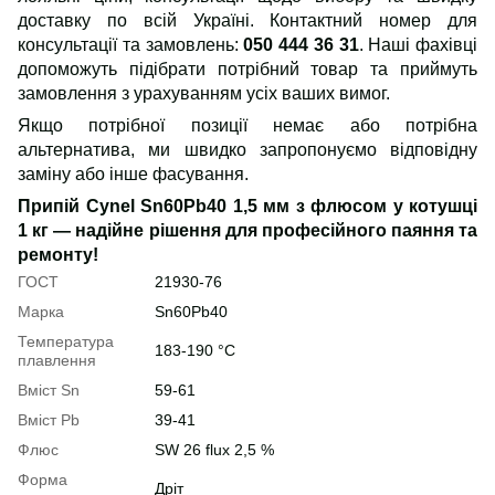
доставку по всій Україні. Контактний номер для
консультації та замовлень:
050 444 36 31
. Наші фахівці
допоможуть підібрати потрібний товар та приймуть
замовлення з урахуванням усіх ваших вимог.
Якщо потрібної позиції немає або потрібна
альтернатива, ми швидко запропонуємо відповідну
заміну або інше фасування.
Припій Cynel Sn60Pb40 1,5 мм з флюсом у котушці
1 кг — надійне рішення для професійного паяння та
ремонту!
ГОСТ
21930-76
Марка
Sn60Pb40
Температура
183-190 °С
плавлення
Вміст Sn
59-61
Вміст Pb
39-41
Флюс
SW 26 flux 2,5 %
Форма
Дріт