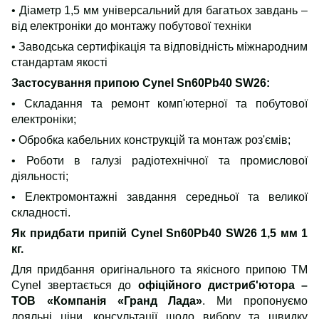
• Діаметр 1,5 мм універсальний для багатьох завдань –
від електроніки до монтажу побутової техніки
• Заводська сертифікація та відповідність міжнародним
стандартам якості
Застосування припою Cynel Sn60Pb40 SW26:
• Складання та ремонт комп'ютерної та побутової
електроніки;
• Обробка кабельних конструкцій та монтаж роз'ємів;
• Роботи в галузі радіотехнічної та промислової
діяльності;
• Електромонтажні завдання середньої та великої
складності.
Як придбати припій Cynel Sn60Pb40 SW26 1,5 мм 1
кг.
Для придбання оригінального та якісного припою ТМ
Cynel звертається до
офіційного дистриб'ютора –
ТОВ «Компанія «Гранд Лада»
. Ми пропонуємо
лояльні ціни, консультації щодо вибору та швидку