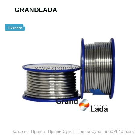
GRANDLADA
Новинка
Каталог
Припої
Припій Cynel
Припій Cynel Sn60Pb40 без 