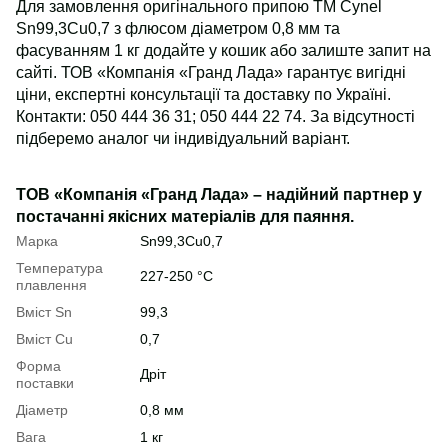
Для замовлення оригінального припою ТМ Cynel
Sn99,3Cu0,7 з флюсом діаметром 0,8 мм та
фасуванням 1 кг додайте у кошик або залиште запит на
сайті. ТОВ «Компанія «Гранд Лада» гарантує вигідні
ціни, експертні консультації та доставку по Україні.
Контакти: 050 444 36 31; 050 444 22 74. За відсутності
підберемо аналог чи індивідуальний варіант.
ТОВ «Компанія «Гранд Лада» – надійний партнер у
постачанні якісних матеріалів для паяння.
Марка
Sn99,3Cu0,7
Температура
227-250 °С
плавлення
Вміст Sn
99,3
Вміст Cu
0,7
Форма
Дріт
поставки
Діаметр
0,8 мм
Вага
1 кг